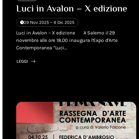
Luci in Avalon – X edizione
29 Nov 2025 – 6 Dic 2025
Luci in Avalon – X edizione A Salerno il 29
novembre alle ore 18,00 inaugura l’Expo d’Arte
Contemporanea “Luci…
LEGGI
ABOUT
LUCI
IN
AVALON
–
X
EDIZIONE