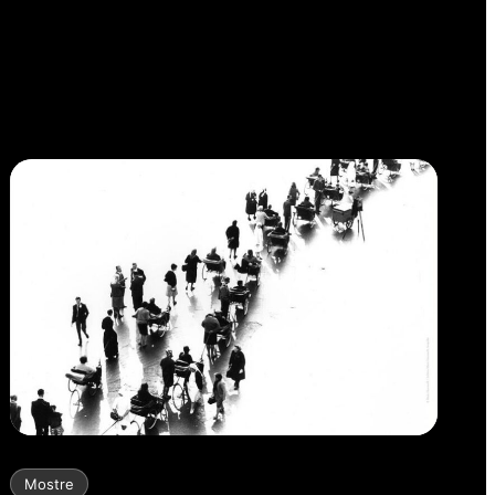
SULLO
–
IO
SONO
QUI
Mostre