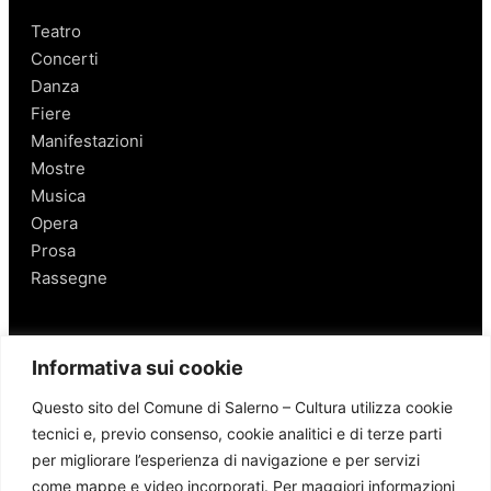
Teatro
Concerti
Danza
Fiere
Manifestazioni
Mostre
Musica
Opera
Prosa
Rassegne
Salerno
Informativa sui cookie
Personaggi
Questo sito del Comune di Salerno – Cultura utilizza cookie
Enogastronomia
tecnici e, previo consenso, cookie analitici e di terze parti
Mobilità a Salerno
per migliorare l’esperienza di navigazione e per servizi
Luoghi nei Dintorni
come mappe e video incorporati. Per maggiori informazioni