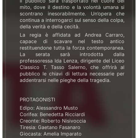
Il pubblico sarà trasportato nel cuore del
mito, dove il destino e la volontà umana si
scontrano inesorabilmente. Un’opera che
continua a interrogarci sul senso della colpa,
della verità e della cecità.
La regia è affidata ad Andrea Carraro,
capace di scavare nel testo antico
restituendone tutta la forza contemporanea.
La serata sarà introdotta dalla
professoressa Ida Lenza, dirigente del Liceo
Classico T. Tasso Salerno, che offrirà al
pubblico le chiavi di lettura necessarie per
addentrarsi nelle pieghe della tragedia.
PROTAGONISTI
Edipo: Alessandro Musto
Corifea: Benedetta Ricciardi
Creonte: Roberto Nisivoccia
Tiresia: Gaetano Fasanaro
Giocasta: Amelia Imparato