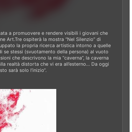
zata a promuovere e rendere visibili i giovani che
one Art.Tre ospiterà la mostra “Nel Silenzio” di
ppato la propria ricerca artistica intorno a quelle
di se stessi (svuotamento della persona) al vuoto
isioni che descrivono la mia “caverna”, la caverna
alla realtà distorta che vi era all’esterno… Da oggi
o sarà solo l’inizio“.