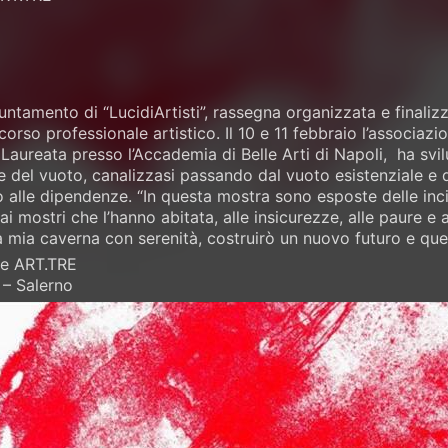
untamento di “LucidiArtisti”, rassegna organizzata e finaliz
orso professionale artistico. Il 10 e 11 febbraio l’associazi
aureata presso l’Accademia di Belle Arti di Napoli, ha svilu
 del vuoto, canalizzasi passando dal vuoto esistenziale e 
o alle dipendenze. “In questa mostra sono esposte delle inc
ai mostri che l’hanno abitata, alle insicurezze, alle paure e 
a mia caverna con serenità, costruirò un nuovo futuro e quest
le ART.TRE
 – Salerno