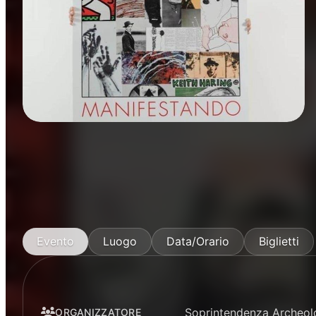
Mostre
Evento
Luogo
Data/Orario
Biglietti
Soprintendenza Archeol
ORGANIZZATORE