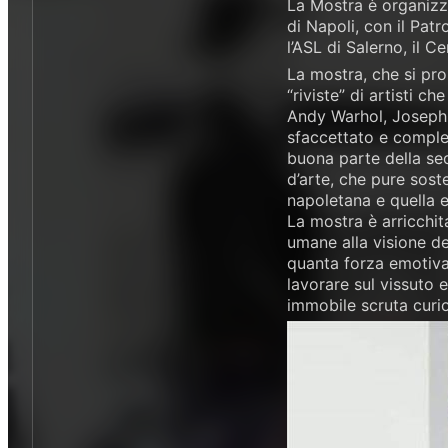
La Mostra è organizza
di Napoli, con il Pat
l’ASL di Salerno, il 
La mostra, che si pro
“riviste” di artisti c
Andy Warhol, Joseph B
sfaccettato e comple
buona parte della se
d’arte, che pure soste
napoletana e quella 
La mostra è arricchit
umane alla visione de
quanta forza emotiva 
lavorare sul vissuto e
immobile scruta curio