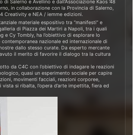
 di Salerno e Avellino e dall’Associazione Kaos ’48
no, in collaborazione con la Provincia di Salerno,
 4 Creativity e NEA / iemme edizioni.
anziale materiale espositivo tra “manifesti” e
alleria di Piazza dei Martiri a Napoli, tra i quali
 e Cy Tombly, ha l’obiettivo di esplorare lo
te contemporanea nazionale ed internazionale di
 mostre dallo stesso curate. Da esperto mercante
vuto il merito di favorire il dialogo tra la cultura
tto da C4C con l’obiettivo di indagare le reazioni
opologico, quasi un esperimento sociale per capire
ioni, movimenti facciali, reazioni corporee,
ista si ribalta, l’opera d’arte impettita, fiera ed