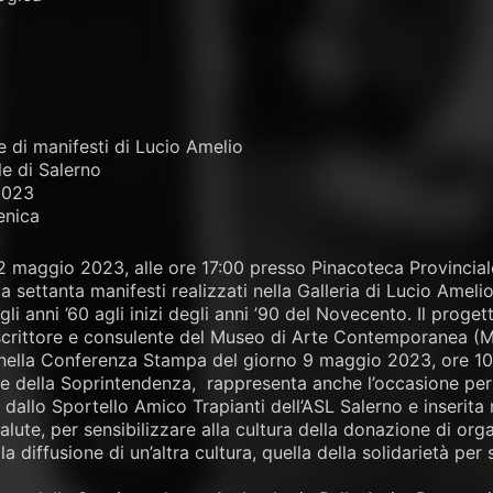
 di manifesti di Lucio Amelio
e di Salerno
2023
enica
2 maggio 2023, alle ore 17:00 presso Pinacoteca Provincial
a settanta manifesti realizzati nella Galleria di Lucio Amelio u
gli anni ’60 agli inizi degli anni ’90 del Novecento. Il prog
, scrittore e consulente del Museo di Arte Contemporanea (
 nella Conferenza Stampa del giorno 9 maggio 2023, ore 10.
e della Soprintendenza, rappresenta anche l’occasione per c
dallo Sportello Amico Trapianti dell’ASL Salerno e inserita 
lute, per sensibilizzare alla cultura della donazione di org
lla diffusione di un’altra cultura, quella della solidarietà pe