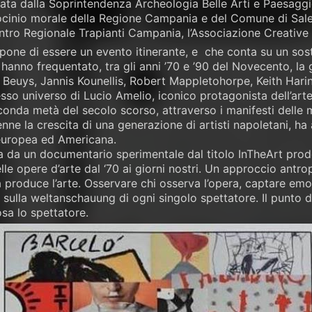
ta dalla Soprintendenza Archeologia Belle Arti e Paesaggio
rocinio morale della Regione Campania e del Comune di Saler
Centro Regionale Trapianti Campania, l’Associazione Creative
pone di essere un evento itinerante, e che conta su un sost
he hanno frequentato, tra gli anni ’70 e ’90 del Novecento, la g
euys, Jannis Kounellis, Robert Mappletohorpe, Keith Haring
sso universo di Lucio Amelio, iconico protagonista dell’ar
conda metà del secolo scorso, attraverso i manifesti delle
nne la crescita di una generazione di artisti napoletani, ha a
europea ed Americana.
a da un documentario sperimentale dal titolo InTheArt prodo
lle opere d’arte dal ‘70 ai giorni nostri. Un approccio antr
produce l’arte. Osservare chi osserva l’opera, captare emoz
 sulla weltanschauung di ogni singolo spettatore. Il punto di v
sa lo spettatore.