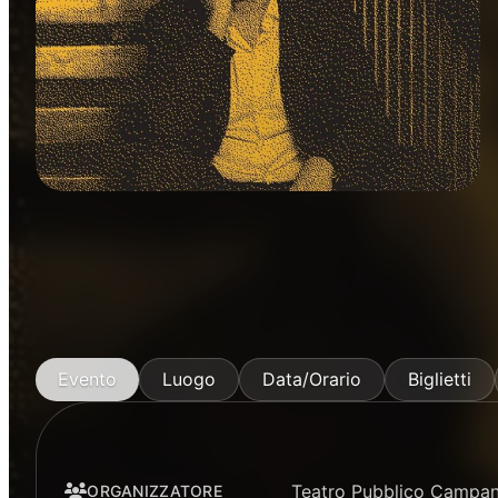
Prosa
Rassegne
Stagione Prosa Teatro Verdi
Evento
Luogo
Data/Orario
Biglietti
Teatro Pubblico Campa
ORGANIZZATORE