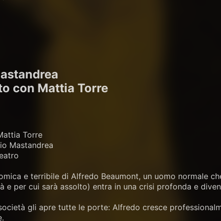
Mastandrea
tto con Mattia Torre
Mattia Torre
erio Mastandrea
eatro
comica e terribile di Alfredo Beaumont, un uomo normale che 
tà e per cui sarà assolto) entra in una crisi profonda e dive
ocietà gli apre tutte le porte: Alfredo cresce professional
e.