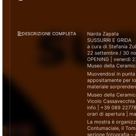
Narda Zapata
DESCRIZIONE COMPLETA
SUSSURRI E GRIDA
a cura di Stefania Zul
22 settembre / 30 
OPENING | venerdì 2
Museo della Ceramica
Muovendosi in punta d
appositamente per lo 
materiale sorprendent
Museo della Ceramica
Vicolo Cassavecchia 
info | +39 089 2277
orari di apertura | m
La mostra è organizz
Contumaciale, il Tom
sezione fotografia –