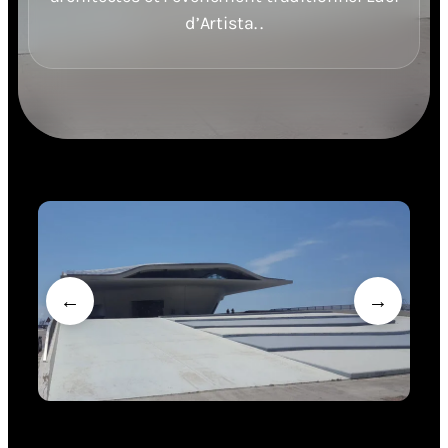
d’Artista. .
←
→