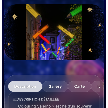
Description
Gallery
Carte
Itinér
DESCRIPTION DÉTAILLÉE
Colouring Salerno » est né d’un souvenir