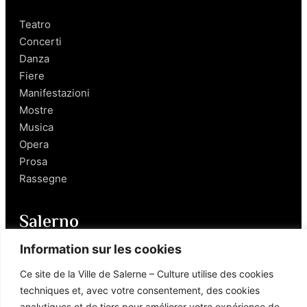
Teatro
Concerti
Danza
Fiere
Manifestazioni
Mostre
Musica
Opera
Prosa
Rassegne
Salerno
Information sur les cookies
Personaggi
Enogastronomia
Ce site de la Ville de Salerne – Culture utilise des cookies
Mobilità a Salerno
techniques et, avec votre consentement, des cookies
Luoghi nei Dintorni
analytiques et de tiers pour améliorer votre expérience de