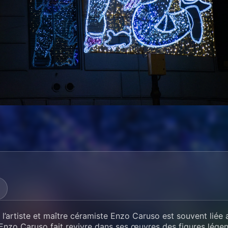
 l’artiste et maître céramiste Enzo Caruso est souvent liée 
 Enzo Caruso fait revivre dans ses œuvres des figures légen