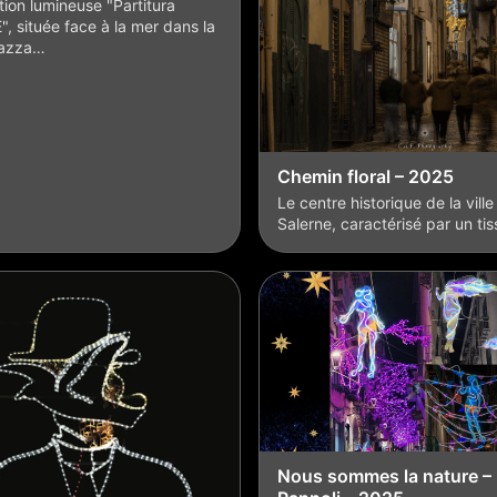
ation lumineuse "Partitura
, située face à la mer dans la
iazza…
Chemin floral – 2025
Le centre historique de la ville
Salerne, caractérisé par un ti
Nous sommes la nature –