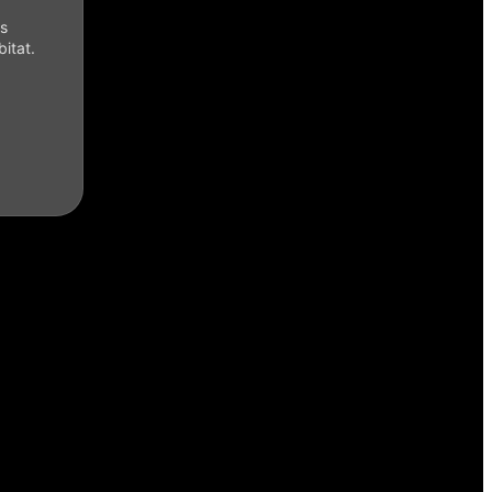
es
itat.