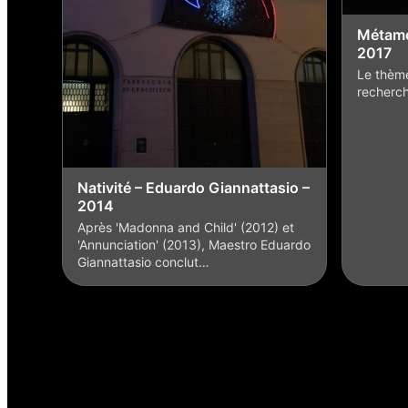
Métamor
2017
Le thème
recherch
Nativité – Eduardo Giannattasio –
2014
Après 'Madonna and Child' (2012) et
'Annunciation' (2013), Maestro Eduardo
Giannattasio conclut…