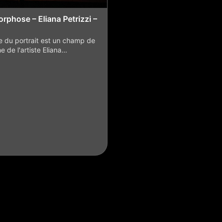
phose – Eliana Petrizzi –
 du portrait est un champ de
e de l'artiste Eliana…