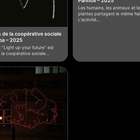
Pannoli – 2025
Les humains, les animaux et l
plantes partagent le même hab
L'activité…
de la coopérative sociale
erba – 2025
t "Light up your future" est
 la coopérative sociale…