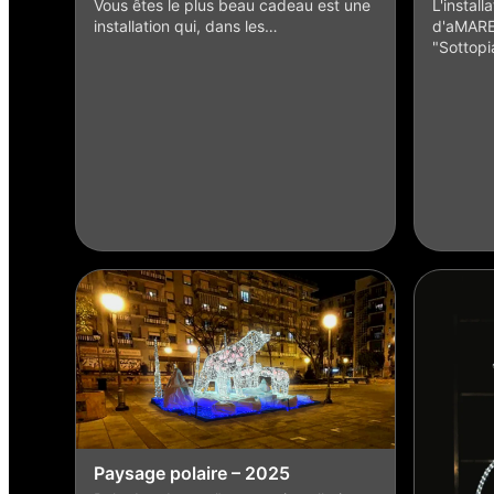
Vous êtes le plus beau cadeau est une
L'install
installation qui, dans les…
d'aMARE"
"Sottop
Paysage polaire – 2025