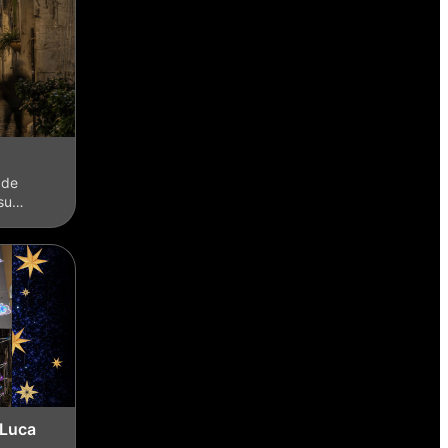
 de
ssu…
 Luca