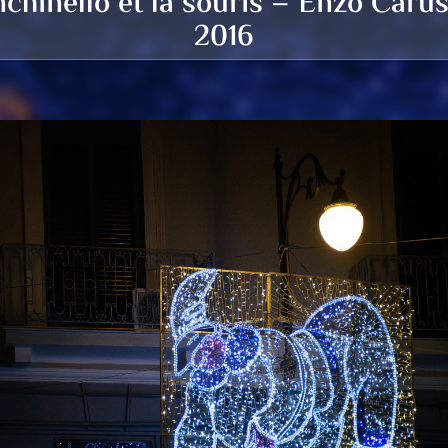
chinello et la souris – Enzo Caru
2016