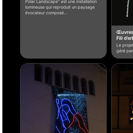
Polar Landscape" est une installation
lumineuse qui reproduit un paysage
évocateur composé…
Œuvres 
Fili d’
Le proje
géré par