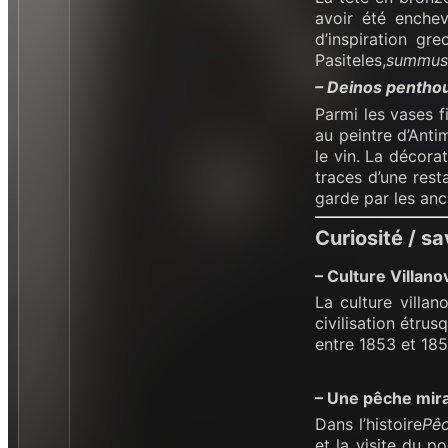
avoir été enchev
d’inspiration gr
Pasiteles,
summus e
– Deinos penthous
Parmi les vases f
au peintre d’Anti
le vin. La décora
traces d’une rest
garde par les anc
Curiosité / sa
– Culture Villano
La culture villan
civilisation étru
entre 1853 et 18
– Une pêche mir
Dans l’histoire
Pêc
et la visite du p