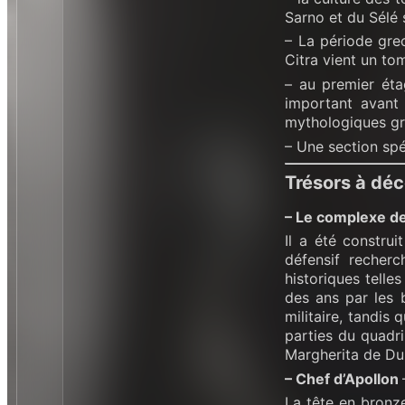
Sarno et du Sélé 
– La période gre
Citra vient un to
– au premier éta
important avant 
mythologiques gre
– Une section spéc
Trésors à déc
– Le complexe d
Il a été constru
défensif recherc
historiques telles
des ans par les 
militaire, tandis 
parties du quadr
Margherita de Du
– Chef d’Apollon
La tête en bronz