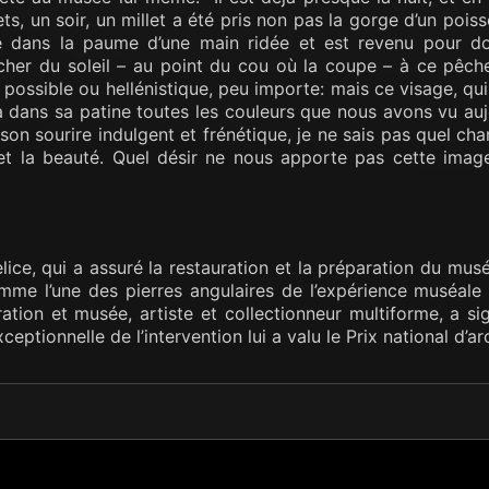
lets, un soir, un millet a été pris non pas la gorge d’un poisso
é dans la paume d’une main ridée et est revenu pour don
her du soleil – au point du cou où la coupe – à ce pêcheu
ra possible ou hellénistique, peu importe: mais ce visage, qu
 dans sa patine toutes les couleurs que nous avons vu aujou
 son sourire indulgent et frénétique, je ne sais pas quel cha
 et la beauté. Quel désir ne nous apporte pas cette image 
elice, qui a assuré la restauration et la préparation du mu
me l’une des pierres angulaires de l’expérience muséale it
ation et musée, artiste et collectionneur multiforme, a si
xceptionnelle de l’intervention lui a valu le Prix national d’ar