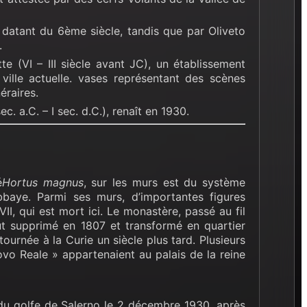
datant du 6ème siècle, tandis que par Oliveto
.
 (VI – III siècle avant JC), un établissement
ville actuelle. vases représentant des scènes
éraires.
c. a.C. – I sec. d.C.), renaît en 1930.
é
Hortus magnus
, sur les murs est du système
bbaye. Parmi ses murs, d’importantes figures
 VII, qui est mort ici. Le monastère, passé au fil
fut supprimé en 1807 et transformé en quartier
etournée à la Curie un siècle plus tard. Plusieurs
vo Reale » appartenaient au palais de la reine
 du golfe de Salerno le 2 décembre 1930, après