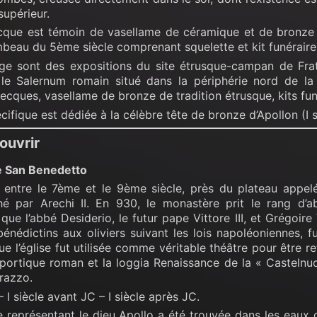
supérieur.
cque est témoin de vasellame de céramique et de bronze 
mbeau du 5ème siècle comprenant squelette et kit funéraire
ge sont des expositions du site étrusque-campan de Fratte
le Salernum romain situé dans la périphérie nord de la 
cques, vasellame de bronze de tradition étrusque, kits fun
ifique est dédiée à la célèbre tête de bronze d’Apollon (I se
ouvrir
e San Benedetto
it entre le 7ème et le 9ème siècle, près du plateau appel
hé par Arechi II. En 930, le monastère prit le rang d’a
 que l’abbé Desiderio, le futur pape Vittore III, et Grégoire
bénédictins aux oliviers suivant les lois napoléoniennes, 
que l’église fut utilisée comme véritable théâtre pour être r
iportique roman et la loggia Renaissance de la « Castelnuo
razzo.
– I siècle avant JC – I siècle après JC.
e représentant le dieu Apollo a été trouvée dans les eaux