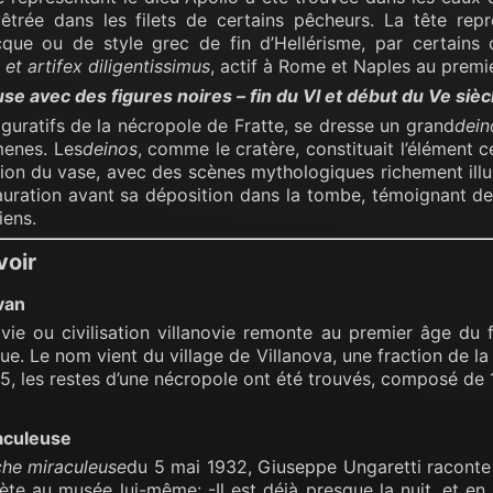
êtrée dans les filets de certains pêcheurs. La tête rep
ecque ou de style grec de fin d’Hellérisme, par certains
t artifex diligentissimus
, actif à Rome et Naples au premi
e avec des figures noires – fin du VI et début du Ve sièc
iguratifs de la nécropole de Fratte, se dresse un grand
dein
menes. Les
deinos
, comme le cratère, constituait l’élément 
tion du vase, avec des scènes mythologiques richement illus
auration avant sa déposition dans la tombe, témoignant de 
iens.
voir
van
ovie ou civilisation villanovie remonte au premier âge du
sque. Le nom vient du village de Villanova, une fraction de 
55, les restes d’une nécropole ont été trouvés, composé de
aculeuse
he miraculeuse
du 5 mai 1932, Giuseppe Ungaretti raconte 
oète au musée lui-même: -Il est déjà presque la nuit, et en