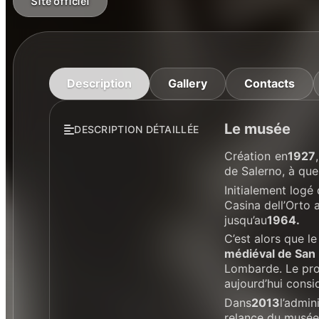
Site officiel
Description
Gallery
Contacts
Le musée
DESCRIPTION DÉTAILLÉE
Création en
1927
de Salerno, à que
Initialement logé 
Casina dell’Orto 
jusqu’au
1964.
C’est alors que l
médiéval de San
Lombarde. Le proj
aujourd’hui consi
Dans
2013
l’admin
relance du musée 