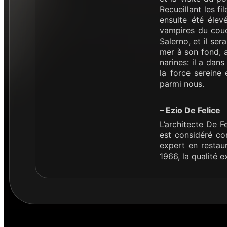
Recueillant les fi
ensuite été élev
vampires du couc
Salerno, et il se
mer à son fond, a
narines: il a dans
la force sereine
parmi nous.
– Ezio De Felice
L’architecte De F
est considéré com
expert en restaur
1966, la qualité e