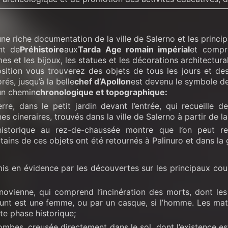
ne riche documentation de la ville de Salerno et les princi
nt de
Préhistoire
aux
Tarda Age romain impérial
et compre
s et les bijoux, les statues et les décorations architectura
osition vous trouverez des objets de tous les jours et de
és, jusqu’à la belle
chef d’Apollon
est devenu le symbole d
 un chemin
chronologique et topographique:
erre, dans le petit jardin devant l’entrée, qui recueille
nes cineraires, trouvés dans la ville de Salerno à partir de l
historique au rez-de-chaussée montre que l’on peut re
rtains de ces objets ont été retournés à Palinuro et dans la 
mis en évidence par les découvertes sur les principaux cou
lanovienne, qui comprend l’incinération des morts, dont l
défunt est une femme, ou par un casque, si l’homme. Les ma
te phase historique;
tombes, creusée directement dans le sol, dont l’existence es