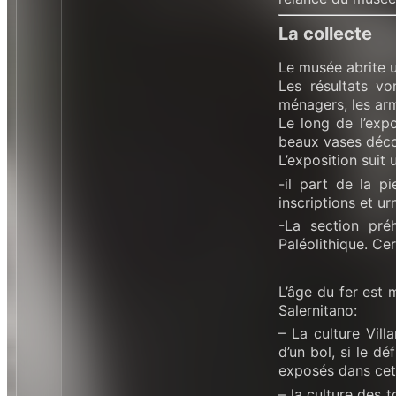
La collecte
Le musée abrite u
Les résultats vo
ménagers, les arme
Le long de l’exp
beaux vases décor
L’exposition suit
-il part de la pi
inscriptions et ur
-La section pré
Paléolithique. Ce
L’âge du fer est 
Salernitano:
– La culture Vil
d’un bol, si le 
exposés dans cet
– la culture des 