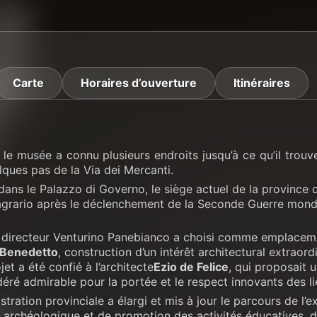
Carte
Horaires d’ouverture
Itinéraires
, le musée a connu plusieurs endroits jusqu’à ce qu’il trou
lques pas de la Via dei Mercanti.
dans le Palazzo di Governo, le siège actuel de la province de
agrario après le déclenchement de la Seconde Guerre mondia
e directeur Venturino Panebianco a choisi comme emplaceme
 Benedetto
, construction d’un intérêt architectural extraord
et a été confié à l’architecte
Ezio de Felice
, qui proposait
déré admirable pour la portée et le respect innovants des li
istration provinciale a élargi et mis à jour le parcours de l
archéologique et de promotion des activités éducatives, d