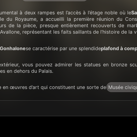
umental à deux rampes est l’accès à l’étage noble où le
Sa
le du Royaume, a accueilli la première réunion du Cons
murs de la pièce, presque entièrement recouverts de ma
Avallone, représentant les faits saillants de l’histoire de la vi
e Gonhalone
se caractérise par une splendide
plafond à com
extérieur, vous pouvez admirer les statues en bronze sc
ées en dehors du Palais.
he en œuvres d’art qui constituent une sorte de
Musée civiq