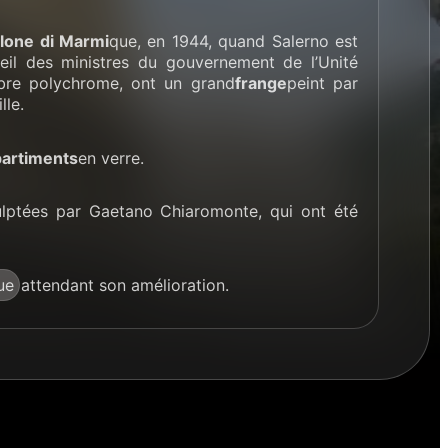
lone di Marmi
que, en 1944, quand Salerno est
eil des ministres du gouvernement de l’Unité
rbre polychrome, ont un grand
frange
peint par
lle.
partiments
en verre.
ulptées par Gaetano Chiaromonte, qui ont été
ue
attendant son amélioration.