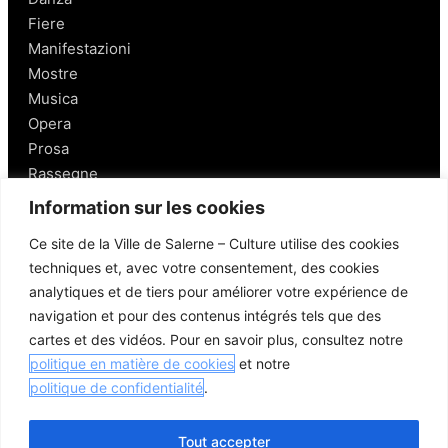
Fiere
Manifestazioni
Mostre
Musica
Opera
Prosa
Rassegne
Information sur les cookies
Salerno
Ce site de la Ville de Salerne – Culture utilise des cookies
techniques et, avec votre consentement, des cookies
Personaggi
analytiques et de tiers pour améliorer votre expérience de
Enogastronomia
navigation et pour des contenus intégrés tels que des
Mobilità a Salerno
cartes et des vidéos. Pour en savoir plus, consultez notre
Luoghi nei Dintorni
politique en matière de cookies
et notre
Link utili
politique de confidentialité
.
Tout accepter