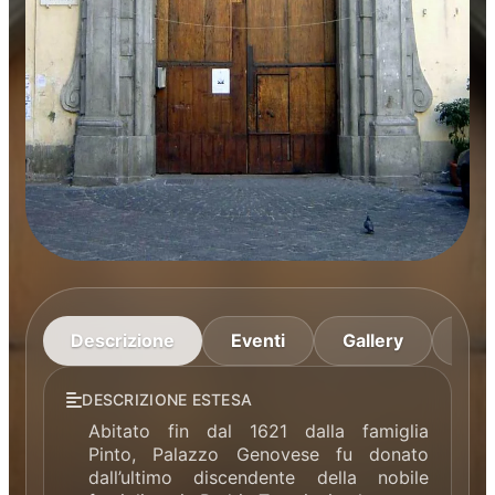
Descrizione
Eventi
Gallery
Ma
DESCRIZIONE ESTESA
Abitato fin dal 1621 dalla famiglia
Pinto, Palazzo Genovese fu donato
dall’ultimo discendente della nobile