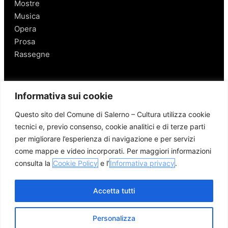
Mostre
Musica
Opera
Prosa
Rassegne
Salerno
Informativa sui cookie
Personaggi
Questo sito del Comune di Salerno – Cultura utilizza cookie
Enogastronomia
tecnici e, previo consenso, cookie analitici e di terze parti
Mobilità a Salerno
per migliorare l’esperienza di navigazione e per servizi
Luoghi nei Dintorni
come mappe e video incorporati. Per maggiori informazioni
Link utili
consulta la
Cookie Policy
e l’
Informativa privacy
.
Accetta tutti
Personalizza
© 2026 Comune di Salerno – Tutti i diritti riservati