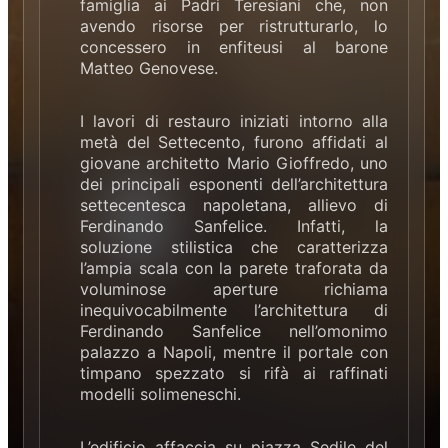
famiglia ai Padri Teresiani che, non
avendo risorse per ristrutturarlo, lo
concessero in enfiteusi al barone
Matteo Genovese.
I lavori di restauro iniziati intorno alla
metà del Settecento, furono affidati al
giovane architetto Mario Gioffredo, uno
dei principali esponenti dell’architettura
settecentesca napoletana, allievo di
Ferdinando Sanfelice. Infatti, la
soluzione stilistica che caratterizza
l’ampia scala con la parete traforata da
voluminose aperture richiama
inequivocabilmente l’architettura di
Ferdinando Sanfelice nell’omonimo
palazzo a Napoli, mentre il portale con
timpano spezzato si rifà ai raffinati
modelli solimeneschi.
L’edificio affaccia su piazza Sedile del