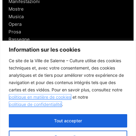
Manifestazioni
Mostre
Musica
Opera
Prosa
Rassegne
Information sur les cookies
Salerno
Ce site de la Ville de Salerne – Culture utilise des cookies
techniques et, avec votre consentement, des cookies
Personaggi
analytiques et de tiers pour améliorer votre expérience de
Enogastronomia
navigation et pour des contenus intégrés tels que des
Mobilità a Salerno
cartes et des vidéos. Pour en savoir plus, consultez notre
Luoghi nei Dintorni
politique en matière de cookies
et notre
Link utili
politique de confidentialité
.
Tout accepter