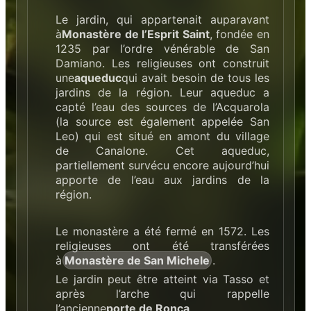
Le jardin, qui appartenait auparavant
à
Monastère de l’Esprit Saint
, fondée en
1235 par l’ordre vénérable de San
Damiano. Les religieuses ont construit
une
aqueduc
qui avait besoin de tous les
jardins de la région. Leur aqueduc a
capté l’eau des sources de l’Acquarola
(la source est également appelée San
Leo) qui est situé en amont du village
de Canalone. Cet aqueduc,
partiellement survécu encore aujourd’hui
apporte de l’eau aux jardins de la
région.
Le monastère a été fermé en 1572. Les
religieuses ont été transférées
à
Monastère de San Michele
.
Le jardin peut être atteint via Tasso et
après l’arche qui rappelle
l’ancienne
porte de Ronca
.