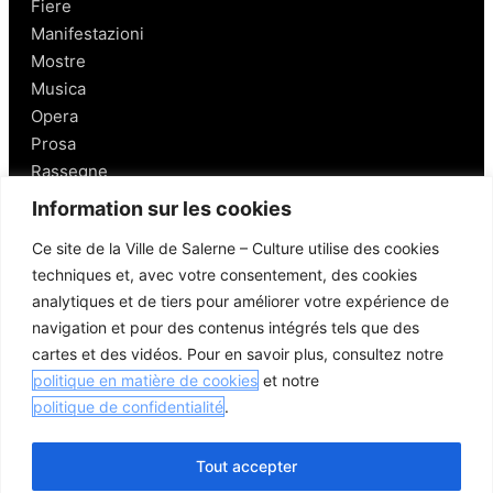
Fiere
Manifestazioni
Mostre
Musica
Opera
Prosa
Rassegne
Information sur les cookies
Salerno
Ce site de la Ville de Salerne – Culture utilise des cookies
techniques et, avec votre consentement, des cookies
Personaggi
analytiques et de tiers pour améliorer votre expérience de
Enogastronomia
navigation et pour des contenus intégrés tels que des
Mobilità a Salerno
cartes et des vidéos. Pour en savoir plus, consultez notre
Luoghi nei Dintorni
politique en matière de cookies
et notre
Link utili
politique de confidentialité
.
Tout accepter