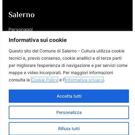
Salerno
Personaggi
Enogastronomia
Informativa sui cookie
Mobilità a Salerno
Questo sito del Comune di Salerno – Cultura utilizza cookie
Luoghi nei Dintorni
tecnici e, previo consenso, cookie analitici e di terze parti
Link utili
per migliorare l’esperienza di navigazione e per servizi come
mappe e video incorporati. Per maggiori informazioni
consulta la
Cookie Policy
e l’
Informativa privacy
.
Accetta tutti
© 2026 Comune di Salerno – Tutti i diritti riservati
Credits
Privacy Policy
Cookie Policy
Personalizza
Rifiuta tutti
Apri m