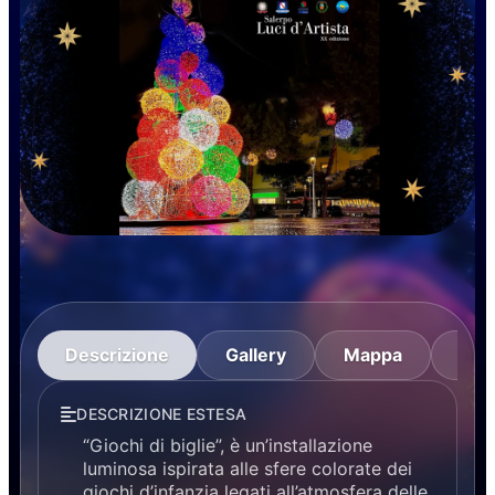
Descrizione
Gallery
Mappa
Itin
DESCRIZIONE ESTESA
“Giochi di biglie”, è un’installazione
luminosa ispirata alle sfere colorate dei
giochi d’infanzia legati all’atmosfera delle