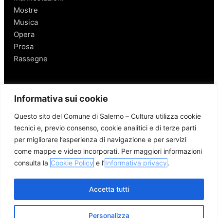
Mostre
Musica
Opera
Prosa
Rassegne
Salerno
Informativa sui cookie
Personaggi
Questo sito del Comune di Salerno – Cultura utilizza cookie
Enogastronomia
tecnici e, previo consenso, cookie analitici e di terze parti
Mobilità a Salerno
per migliorare l’esperienza di navigazione e per servizi
Luoghi nei Dintorni
come mappe e video incorporati. Per maggiori informazioni
Link utili
consulta la
Cookie Policy
e l’
Informativa privacy
.
Accetta tutti
Personalizza