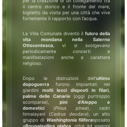
per la creazione di un collegamento tra
il centro storico e il fronte del mare,
biglietto da visita per una città che vive
fortemente il rapporto con l’acqua.
La Villa Comunale diventò il
fulcro della
vita mondana nella Salerno
Ottocentesca
, vi si svolgevano
periodicamente concerti e
manifestazioni anche a carattere
religioso.
Dopo le distruzioni dell’
ultimo
dopoguerra
furono impiantati nei
giardini
molti lecci disposti in filari,
palme delle Canarie
(oggi purtroppo
scomparse),
pini d’Aleppo e
domestici
(
Pinus pinea
), cedri
himalayani (
Cedrus deodara
), un alto
gruppo di
Washingtonia filifera
sposato
a
Bougainvillea glabra
, oltre ad esempi