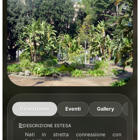
Descrizione
Eventi
Gallery
Ma
DESCRIZIONE ESTESA
Nati in stretta connessione con