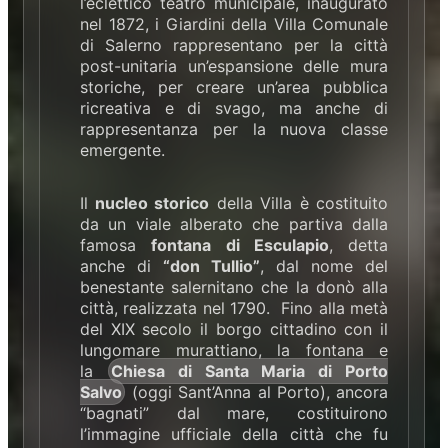
l’eclettico teatro municipale, inaugurato
nel 1872, i Giardini della Villa Comunale
di Salerno rappresentano per la città
post-unitaria un’espansione delle mura
storiche, per creare un’area pubblica
ricreativa e di svago, ma anche di
rappresentanza per la nuova classe
emergente.
Il
nucleo storico
della Villa è costituito
da un viale alberato che partiva dalla
famosa
fontana di Esculapio
, detta
anche di
“don Tullio”
, dal nome del
benestante salernitano che la donò alla
città, realizzata nel 1790. Fino alla metà
del XIX secolo il borgo cittadino con il
lungomare murattiano, la fontana e
la
Chiesa di Santa Maria di Porto
Salvo
(oggi Sant’Anna al Porto), ancora
“bagnati” dal mare, costituirono
l’immagine ufficiale della città che fu