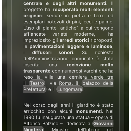
centrale e degli altri monumenti
. Il
progetto ha
recuperato molti elementi
originari
: sedute in pietra e ferro ed
esemplari notevoli di pini, lecci e palme.
L’uso di piante “antiche”, a cui vengono
affiancate varietà moderne, ha
impreziosito gli
arredi storici
riproposti,
le
pavimentazioni leggere e luminose
,
i
diffusori sonori
. Su richiesta
dell’Amministrazione comunale è stata
inserita una
recinzione molto
trasparente
con numerosi varchi che ha
reso la villa una cerniera verde tra
il
Teatro
, via Roma, il
palazzo della
Prefettura
e il
Lungomare
.
Nel corso degli anni il giardino è stato
arricchito con alcuni
monumenti
. Nel
1890 fu inaugurata una statua – opera di
Alfonso Balzico – dedicata a
Giovanni
Nicotera
, Ministro dell’Interno nel