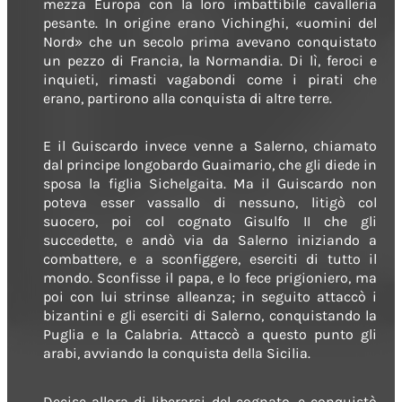
mezza Europa con la loro imbattibile cavalleria
pesante. In origine erano Vichinghi, «uomini del
Nord» che un secolo prima avevano conquistato
un pezzo di Francia, la Normandia. Di lì, feroci e
inquieti, rimasti vagabondi come i pirati che
erano, partirono alla conquista di altre terre.
E il Guiscardo invece venne a Salerno, chiamato
dal principe longobardo Guaimario, che gli diede in
sposa la figlia Sichelgaita. Ma il Guiscardo non
poteva esser vassallo di nessuno, litigò col
suocero, poi col cognato Gisulfo II che gli
succedette, e andò via da Salerno iniziando a
combattere, e a sconfiggere, eserciti di tutto il
mondo. Sconfisse il papa, e lo fece prigioniero, ma
poi con lui strinse alleanza; in seguito attaccò i
bizantini e gli eserciti di Salerno, conquistando la
Puglia e la Calabria. Attaccò a questo punto gli
arabi, avviando la conquista della Sicilia.
Decise allora di liberarsi del cognato, e conquistò