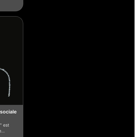
sociale
" est
le…