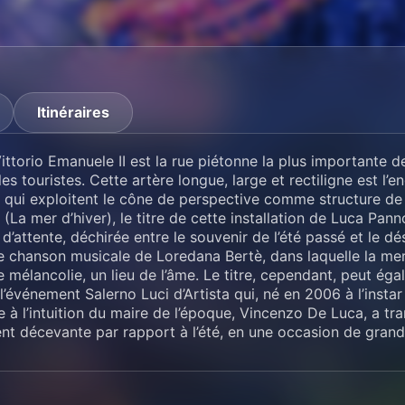
Itinéraires
ttorio Emanuele II est la rue piétonne la plus importante de
les touristes. Cette artère longue, large et rectiligne est l’e
 qui exploitent le cône de perspective comme structure de 
 (La mer d’hiver), le titre de cette installation de Luca Pann
’attente, déchirée entre le souvenir de l’été passé et le dési
re chanson musicale de Loredana Bertè, dans laquelle la mer
 mélancolie, un lieu de l’âme. Le titre, cependant, peut é
 l’événement Salerno Luci d’Artista qui, né en 2006 à l’insta
 à l’intuition du maire de l’époque, Vincenzo De Luca, a tra
nt décevante par rapport à l’été, en une occasion de grande