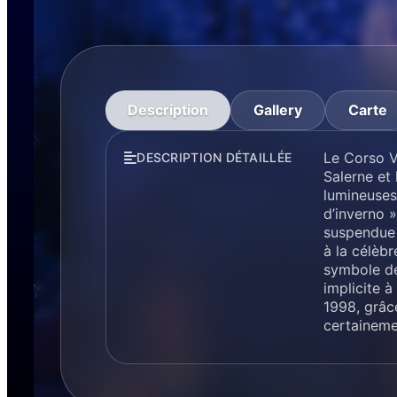
Description
Gallery
Carte
Le Corso Vi
DESCRIPTION DÉTAILLÉE
Salerne et 
lumineuses
d’inverno »
suspendue d
à la célèb
symbole de
implicite à
1998, grâce
certaineme