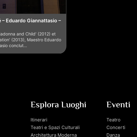
é – Eduardo Giannattasio –
adonna and Child' (2012) et
ation' (2013), Maestro Eduardo
asio conclut…
Esplora Luoghi
Eventi
Itinerari
Teatro
Teatri e Spazi Culturali
Concerti
Architettura Moderna
Danza