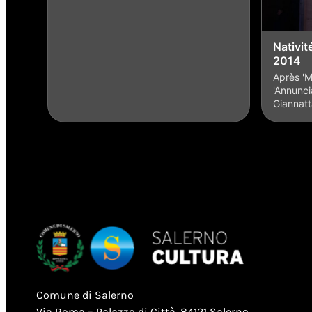
Nativit
2014
Après 'M
'Annunci
Giannatt
Comune di Salerno
Via Roma – Palazzo di Città, 84121 Salerno