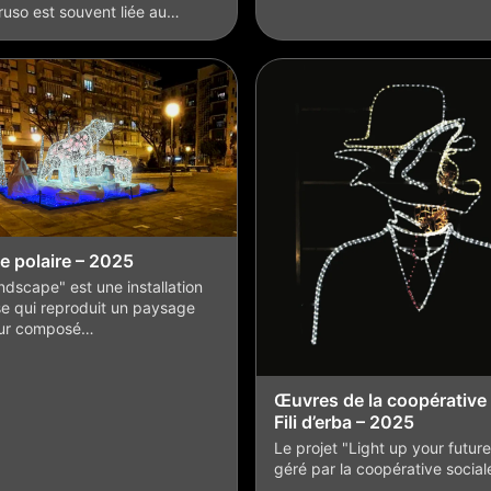
uso est souvent liée au…
e polaire – 2025
ndscape" est une installation
e qui reproduit un paysage
ur composé…
Œuvres de la coopérative 
Fili d’erba – 2025
Le projet "Light up your future
géré par la coopérative socia