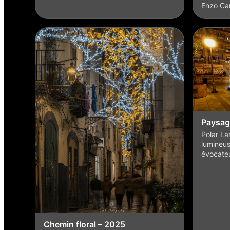
Enzo Car
Paysag
Polar La
lumineus
évocate
Chemin floral – 2025