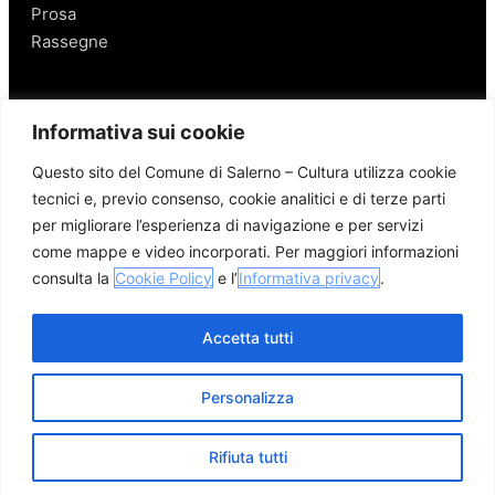
Prosa
Rassegne
Salerno
Informativa sui cookie
Personaggi
Questo sito del Comune di Salerno – Cultura utilizza cookie
Enogastronomia
tecnici e, previo consenso, cookie analitici e di terze parti
Mobilità a Salerno
per migliorare l’esperienza di navigazione e per servizi
Luoghi nei Dintorni
come mappe e video incorporati. Per maggiori informazioni
Link utili
consulta la
Cookie Policy
e l’
Informativa privacy
.
Accetta tutti
Personalizza
© 2026 Comune di Salerno – Tutti i diritti riservati
Credits
Privacy Policy
Cookie Policy
Rifiuta tutti
Apri me