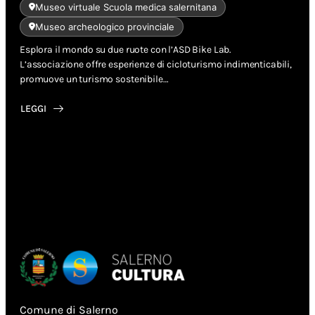
Museo virtuale Scuola medica salernitana
Museo archeologico provinciale
Esplora il mondo su due ruote con l’ASD Bike Lab.
L’associazione offre esperienze di cicloturismo indimenticabili,
promuove un turismo sostenibile…
LEGGI
ABOUT
SALERNO
IN
BICI
TRA
MARE
E
MONTAGNA
Comune di Salerno