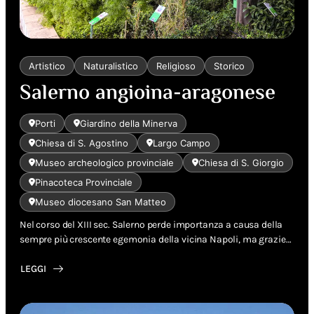
Artistico
Naturalistico
Religioso
Storico
Salerno angioina-aragonese
Porti
Giardino della Minerva
Chiesa di S. Agostino
Largo Campo
Museo archeologico provinciale
Chiesa di S. Giorgio
Pinacoteca Provinciale
Museo diocesano San Matteo
Nel corso del XIII sec. Salerno perde importanza a causa della
sempre più crescente egemonia della vicina Napoli, ma grazie…
LEGGI
ABOUT
SALERNO
ANGIOINA-
ARAGONESE