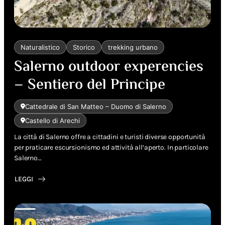
Naturalistico
Storico
trekking urbano
Salerno outdoor experencies
– Sentiero del Principe
Cattedrale di San Matteo – Duomo di Salerno
Castello di Arechi
La città di Salerno offre a cittadini e turisti diverse opportunità
per praticare escursionismo ed attività all’aperto. In particolare
Salerno…
LEGGI
ABOUT
SALERNO
OUTDOOR
EXPERENCIES
–
SENTIERO
DEL