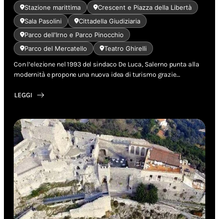
Stazione marittima
Crescent e Piazza della Libertà
Sala Pasolini
Cittadella Giudiziaria
Parco dell'Irno e Parco Pinocchio
Parco del Mercatello
Teatro Ghirelli
Con l’elezione nel 1993 del sindaco De Luca, Salerno punta alla
modernità e propone una nuova idea di turismo grazie…
LEGGI
ABOUT
LA
NUOVA
SALERNO