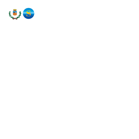
Personaggi
La lunga storia di Salerno è ricca in ogni epoca
di personaggi che hanno lasciato il segno sulla
città. Spesso sono medici, anche se famosi per
altri motivi, come il ministro di Federico II,
Giovanni da Procida. Oppure sono ammantati
di leggenda, come il Mago Barliario. In altri casi
sono nati altrove, ma Salerno li ha celebrati,
come Roberto il Guiscardo. E non mancano le
donne, come la medichessa Trotula, magistra e
autrice di importanti testi di medicina.