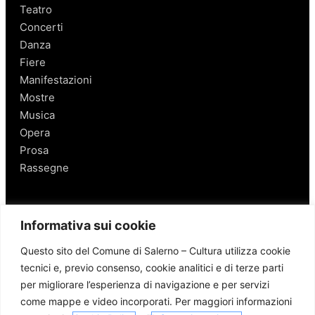
Teatro
Concerti
Danza
Fiere
Manifestazioni
Mostre
Musica
Opera
Prosa
Rassegne
Salerno
Informativa sui cookie
Personaggi
Questo sito del Comune di Salerno – Cultura utilizza cookie
Enogastronomia
tecnici e, previo consenso, cookie analitici e di terze parti
Mobilità a Salerno
per migliorare l’esperienza di navigazione e per servizi
Luoghi nei Dintorni
come mappe e video incorporati. Per maggiori informazioni