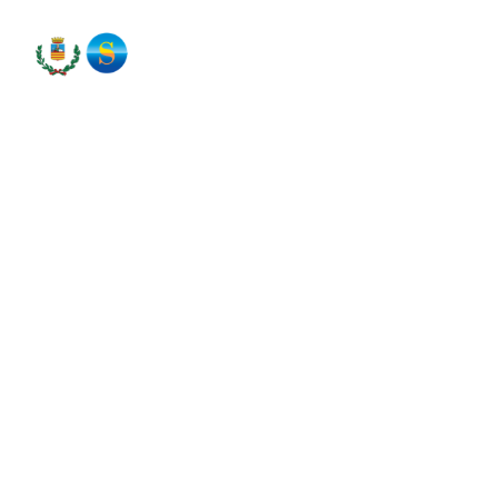
HOMEPAGE
Personaggi
La lunga storia di Salerno è ricca in ogni epoca di
lasciato il segno sulla città. Spesso sono medici, an
motivi, come il ministro di Federico II, Giovanni da
ammantati di leggenda, come il Mago Barliario. In a
altrove, ma Salerno li ha celebrati, come Roberto il
mancano le donne, come la medichessa Trotula, mag
importanti testi di medicina.