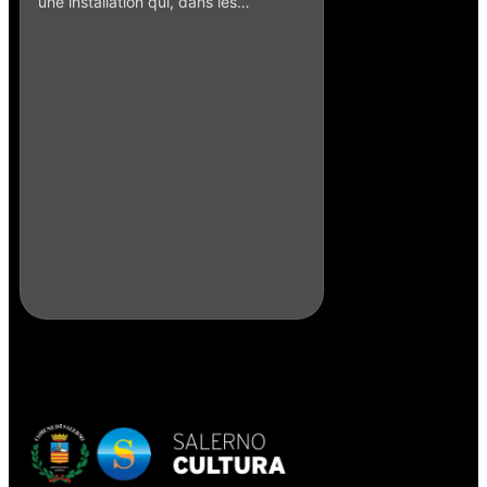
une installation qui, dans les…
Punchinello et la
Caruso – 2016
L'œuvre de l'artiste 
céramiste Enzo Caru
liée au…