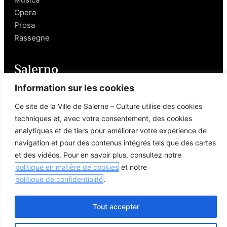
Opera
Prosa
Rassegne
Salerno
Information sur les cookies
Personaggi
Ce site de la Ville de Salerne – Culture utilise des cookies
Enogastronomia
techniques et, avec votre consentement, des cookies
Mobilità a Salerno
analytiques et de tiers pour améliorer votre expérience de
Luoghi nei Dintorni
navigation et pour des contenus intégrés tels que des cartes
Link utili
et des vidéos. Pour en savoir plus, consultez notre
politique en matière de cookies
et notre
politique de confidentialité
.
Tout accepter
© 2026 Comune di Salerno – Tutti i diritti riservati
Credits
Privacy Policy
Cookie Policy